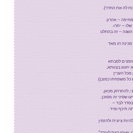
ות לה את החדר).
מחיפה – אהרון
שלו – יתרו.
 השנה – זה בהחלט
מכינה דג מאד
זמנים לסבתא
יחגוג בצוותא,
 מכל העניין
 כל משפחתו כמובן).
י, להתרחק מכאן,
ו שסיני זה מסוכן.
בסדר לבד –
ה תיכף ומיד.
ות ציונית ולהזמין
, ואותו קצת לעודד"