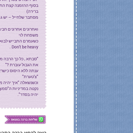
בסוף ההזמנה קצת התר
ברירה)
מסתבר שלחייל – יש ג
ואחרונים אחרונים חביב
משפחת לוי
כשעמרם התבייש לבוא,
Don't be heavy .
"סבתא , כל כך הרבה מ
את הגבול עוברת ?"
ענתה ללא היסוס כישרא
"צ'טערת"
וכשנשאלה "איך יהיה מ
נקטה במדיניות ה"סמוך
יהיה בּסדר".
רוצה להפיץ ברכה בסביב