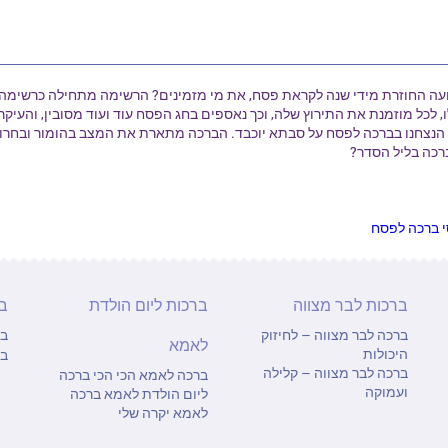
עה החוזרת מידי שנה לקראת פסח, את מי מזמינים? הרשימה מתחילה כרשימה ב
, לכל מוזמנת את התירוץ שלה, וכך נאספים בחג הפסח עוד ועוד מסובין, והעיק
הנצחנו בברכה לפסח על סבתא יוכבד. הברכה מתארת את המצב בהומור ובחרוז
רכה בליל הסדר?
י ברכה לפסח
ברכות לבר מצווה
ברכות ליום הולדת
ב
ברכה לבר מצווה – לחיזוק
בר
לאמא
היכולות
בר
ברכה לבר מצווה – קלילה
ברכה לאמא הכי הכי
ברכה
ועמוקה
ליום הולדת לאמא
ברכה
לאמא יקרה שלי