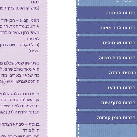
בסדר
(מושיקו הקטן צריך לפנ
ברכות לחתונה
מוזמן קבוע – הבן-דוד 
איתו, כצמד חמד, הגיס 
ברכות לבר מצווה
משפ' כהן נשארים לבד
לא נעים,
ברכות ואיחולים
(בכל מקרה – שרה כהן 
טעים).
ברכות לבת מצווה
כשגרשון שמע שכלם מו
הוא מאד נעלב שהוא לא 
כרטיסי ברכה
כדי שלא ייצא ריב ומדון
הוחלט שגרשון יגיע (עם
ברכות בוידאו
מרים תכננה לנסוע לסינ
אך השב"כ והמוסד הודיע
ברכות לסוף שנה
כדי שמרים לא תישאר 
סבתא הזמינה (גם) אות
ברכות בזמן קורונה
בנוסף – סבתא רצתה להי
חייל בודד
"אני רוצה שיצטרף אלינו