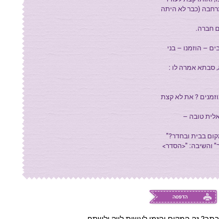
חבה (כבר לא היתה
ם חברה.
ים – הוזמנו – בני
 סבתא אמרה לו :
וזמנים ? את לא קצת
לית טובה –
קום בבית ובחדר?"
" והשיבה: "<הסדר>
תך? זה המקום והזמן לעשות לייק ולשתף