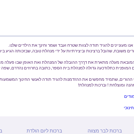
נו מעוניינים להגיד תודה לצוות שטרח ועבד ושמר וחינך את הילדים שלנו.
ים משובח, שהובל ברצינות וביצירתיות על ידי מנהלת טובה, שבזכותה הגיע בית
מובאת מעלה מתארת את דךרך ההובלה של המנהלת ואת האופן שבו פעלה מול 
 המופנית כתלודכעה גדולה למנהלת בית הספר, כתובה בחרוזים נהדרם, שפה
י ההורים, שתמיד מחפשים את ההזדמנות להגיד תודה לאנשי החינוך המשמעותיי
הנה ומוצלחת ! וברכות למנהלת!
ודים
ינוכי
ברכות לבר מצווה
ברכות ליום הולדת
ב