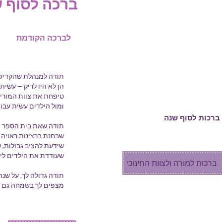
ברכה לסוף 
ברכות ואיחולים
לברכה הקודמת
ברכות לבת מצווה
כרטיסי ברכה
תודה למנהלת שהקדיש
הן לא היו לריק – עשי
ברכות בוידאו
טיפחת את צוות המורי
ומול הילדים עשית עבו
ברכות לסוף שנה
תודה שאת בית הספר ה
שבחנת ברצינות ראויה כ
ברכות לסיום שנת הלימודים
שידעת להציב גבולות,
שעודדת את הילדים ליצ
ברכות למורה ולצוות החינוכי
תודה גדולה לך, על שנ
ברכות לגננת
מצפים לך בשמחה גם 
ברכות בזמן קורונה